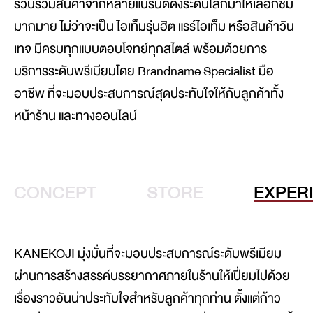
รวบรวมสินค้าจากหลายแบรนด์ดังระดับโลกมาให้เลือกชม
มากมาย ไม่ว่าจะเป็น ไอเท็มรุ่นฮิต แรร์ไอเท็ม หรือสินค้าวิน
เทจ มีครบทุกแบบตอบโจทย์ทุกสไตล์ พร้อมด้วยการ
บริการระดับพรีเมียมโดย Brandname Specialist มือ
อาชีพ ที่จะมอบประสบการณ์สุดประทับใจให้กับลูกค้าทั้ง
หน้าร้าน และทางออนไลน์
CONCEPT
STORE
EXPER
KANEKOJI มุ่งมั่นที่จะมอบประสบการณ์ระดับพรีเมียม
ผ่านการสร้างสรรค์บรรยากาศภายในร้านให้เปี่ยมไปด้วย
เรื่องราวอันน่าประทับใจสำหรับลูกค้าทุกท่าน ตั้งแต่ก้าว